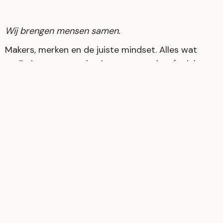
Wij brengen mensen samen.
Makers, merken en de juiste mindset. Alles wat
nodig is om een verhaal groot te maken (ook het
jouwe), hebben we hier in huis.
‘Typisch Play.’
Contentkijkend Vlaanderen weet wie we zijn en wat
we doen. Dus kom daar maar gretig gebruik van
maken.
— ZO. ADVERTEREN?