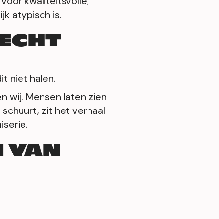
voor kwaliteitsvolle,
jk atypisch is.
 ECHT
t niet halen.
en wij. Mensen laten zien
 schuurt, zit het verhaal
iserie.
N VAN
t minder. Iemand slim
 we zijn geen stoefers,
r uur te lang geduurd