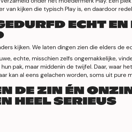
jn verzameld onder het moedermerk Play. Eén plek 
r van kijken die typisch Play is, en daardoor redeli
 GEDURFD ECHT EN
D
ders kijken. We laten dingen zien die elders de edi
ruwe, echte, misschien zelfs ongemakkelijke, vind
in hun pak, maar middenin de twijfel. Daar, waar het
daar kan al eens gelachen worden, soms uit pure m
N DE ZIN ÉN ONZI
EN HEEL SERIEUS
e hier heel serieus. Als het over onszelf gaat, wa
ware onderwerpen beter licht kan benaderen. Wel,
in. Een talkshow opvoeren voor als je dag een paa