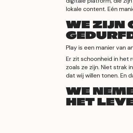
digitale platform, die zi
lokale content. Eén manie
WE ZIJN
GEDURF
Play is een manier van an
Er zit schoonheid in het 
zoals ze zijn. Niet strak 
dat wij willen tonen. En 
WE NEME
HET LEV
Over wat we doen, zijn w
schreef ooit dat je de z
maar daar zijn wij goed 