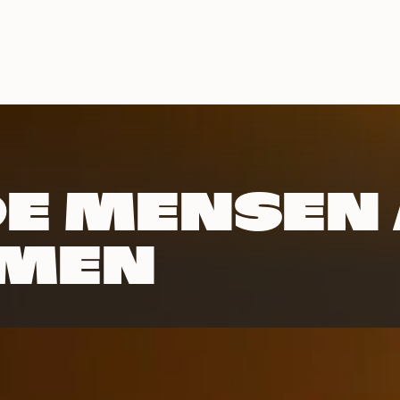
erteren
Samenwerken
Werken bij Play
Cont
 DE MENSEN
RMEN