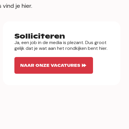
vind je hier.
Solliciteren
Ja, een job in de media is plezant. Dus groot
gelijk dat je wat aan het rondkijken bent hier.
NAAR ONZE VACATURES
Juridische vragen
Voor juridische vragen, privacyverzoeken of
andere officiële kennisgevingen kan je via
deze weg contact met ons opnemen.