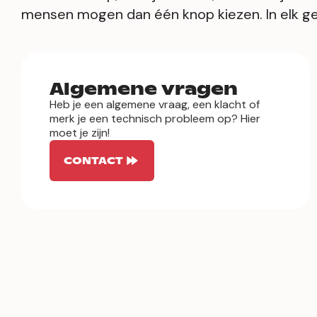
mensen mogen dan één knop kiezen. In elk geva
Algemene vragen
Heb je een algemene vraag, een klacht of
merk je een technisch probleem op? Hier
moet je zijn!
CONTACT
De pers
Een beeldbank, antwoorden op prangende
persvragen of meer info over onze content?
Mail onze PR-mensen en woordvoerder.