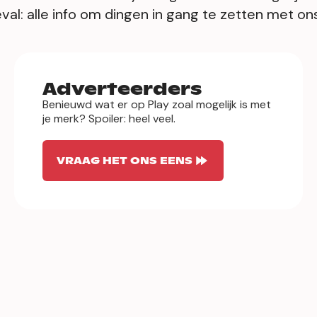
l: alle info om dingen in gang te zetten met ons 
Adverteerders
Benieuwd wat er op Play zoal mogelijk is met
je merk? Spoiler: heel veel.
VRAAG HET ONS EENS
Partners
Goesting om samen iets te maken? Laat hier
een digitaal visitekaartje van jullie
productiehuis of een pitch achter, liefst zo