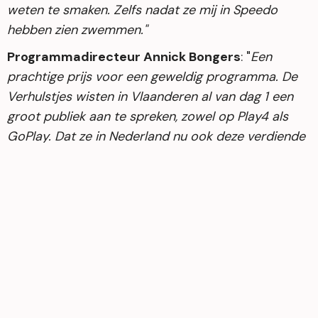
weten te smaken. Zelfs nadat ze mij in Speedo
hebben zien zwemmen."
Programmadirecteur Annick Bongers
: "
Een
prachtige prijs voor een geweldig programma. De
Verhulstjes wisten in Vlaanderen al van dag 1 een
groot publiek aan te spreken, zowel op Play4 als
GoPlay. Dat ze in Nederland nu ook deze verdiende
erkenning krijgen is knap om te zien.
"
De laureaten van de vierde editie van de Binge
Awards zijn:
Beste serie: The Last of Us – HBO Max
Beste Film: Luther: The Fallen Sun – Netflix
Beste Realityshow: De Verhulstjes – Videoland
Beste Nederlandse productie: Oogappels –
NPO Start