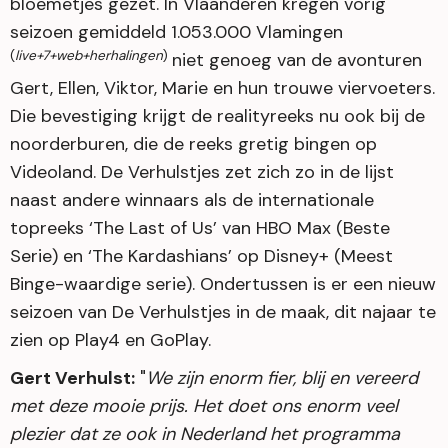
bloemetjes gezet. In Vlaanderen kregen vorig
seizoen gemiddeld 1.053.000 Vlamingen
(
live+7+web+herhalingen
)
niet genoeg van de avonturen
Gert, Ellen, Viktor, Marie en hun trouwe viervoeters.
Die bevestiging krijgt de realityreeks nu ook bij de
noorderburen, die de reeks gretig bingen op
Videoland. De Verhulstjes zet zich zo in de lijst
naast andere winnaars als de internationale
topreeks ‘The Last of Us’ van HBO Max (Beste
Serie) en ‘The Kardashians’ op Disney+ (Meest
Binge-waardige serie). Ondertussen is er een nieuw
seizoen van De Verhulstjes in de maak, dit najaar te
zien op Play4 en GoPlay.
Gert Verhulst:
"
We zijn enorm fier, blij en vereerd
met deze mooie prijs. Het doet ons enorm veel
plezier dat ze ook in Nederland het programma