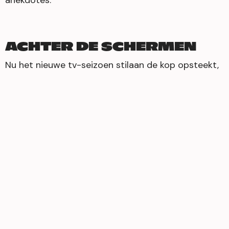
anekdotes.
ACHTER DE SCHERMEN
Nu het nieuwe tv-seizoen stilaan de kop opsteekt,
ontwaken ook
Jeff en Pieterjan
van Achter De
Schermen uit hun medialoze zomerslaap. Samen
met de fine fleur van de Vlaamse Media -
Matteo
Simoni, Philippe Geubels, K3 en nog veel andere
mensen
- werpt het duo opnieuw een
eigengereide blik in de coulissen van de Vlaamse
media.
VIKTOR