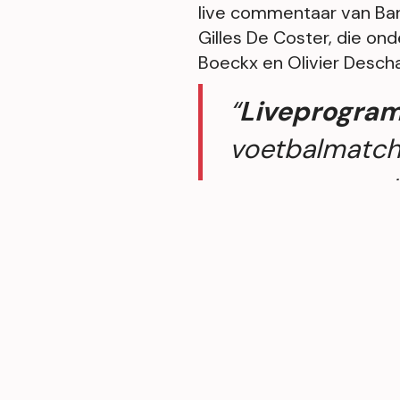
live commentaar van Bart
Gilles De Coster, die ond
Boeckx en Olivier Descha
“
Liveprogra
voetbalmatche
waar we op st
aan de pols 
Europa Leagu
eens heel be
Belgische clu
aanmoedigen 