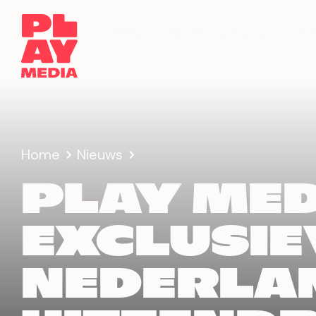
Over Play
Onze merken
Adv
Home
Nieuws
PLAY MED
EXCLUSIE
NEDERLA