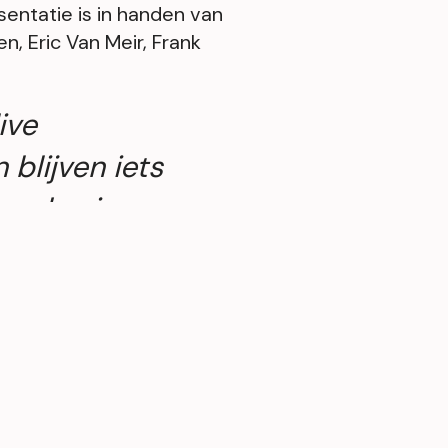
sentatie is in handen van
n, Eric Van Meir, Frank
ive
blijven iets
om de vingers
en.
De UEFA
zijn ook nog
oien
waar onze
n wil
 op donderdag