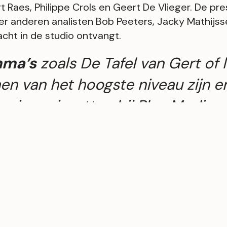
 Raes, Philippe Crols en Geert De Vlieger. De pre
er anderen analisten Bob Peeters, Jacky Mathijsse
cht in de studio ontvangt.
mma’s
zoals De Tafel van Gert of l
n van het hoogste niveau zijn en 
evig op inzetten bij Play Media 
van de
sport-actualiteit
te houd
e en UEFA Conference League 
langrijke internationale toerno
bs zich kunnen laten zien. Wie he
weet dat ze de
komende 4 jaar