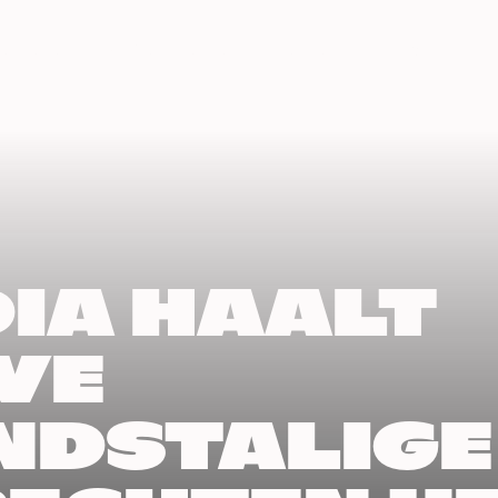
erteren
Samenwerken
Werken bij Play
Cont
IA HAALT
VE
NDSTALIGE