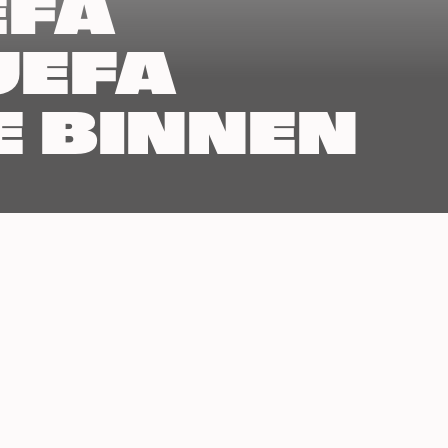
EFA
UEFA
E BINNEN