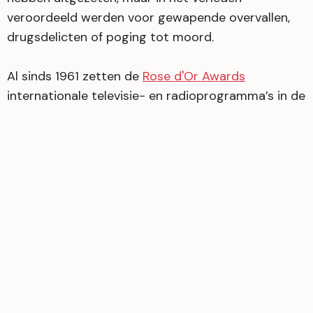
veroordeeld werden voor gewapende overvallen,
drugsdelicten of poging tot moord.​​
Al sinds 1961 zetten de
Rose d'Or Awards
internationale televisie- en radioprogramma’s in de
bloemetjes die uitblinken in originaliteit, creativiteit
en uitmuntendheid. Uit maar liefst 700 inzendingen
in 13 verschillende categorieën heeft Recht Naar De
Gevangenis nu dus een plaats bemachtigd in de
categorie 'Factual Entertainment and Reality'. Op
27 november neemt Recht Naar De Gevangenis het
op tegen 'Married at First Sight UK', 'My Mum, Your
Dad', 'The Gentle Art of Swedish Death Cleaning',
'Wonders of the World I Can’t See' en 'Zum
Schwarzwälder Hirsch – eine außergewöhnliche
Küchencrew und Tim Mälzer''.