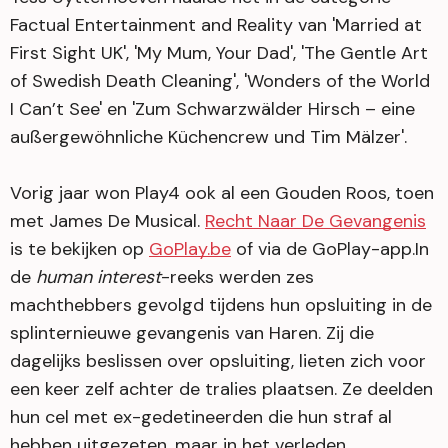
Factual Entertainment and Reality van 'Married at
First Sight UK', 'My Mum, Your Dad', 'The Gentle Art
of Swedish Death Cleaning', 'Wonders of the World
I Can’t See' en 'Zum Schwarzwälder Hirsch – eine
außergewöhnliche Küchencrew und Tim Mälzer'.
Vorig jaar won Play4 ook al een Gouden Roos, toen
met James De Musical.
Recht Naar De Gevangenis
is te bekijken op
GoPlay.be
of via de GoPlay-app.​​In
de
human interest
-reeks werden zes
machthebbers gevolgd tijdens hun opsluiting in de
splinternieuwe gevangenis van Haren. Zij die
dagelijks beslissen over opsluiting, lieten zich voor
een keer zelf achter de tralies plaatsen. Ze deelden
hun cel met ex-gedetineerden die hun straf al
hebben uitgezeten, maar in het verleden